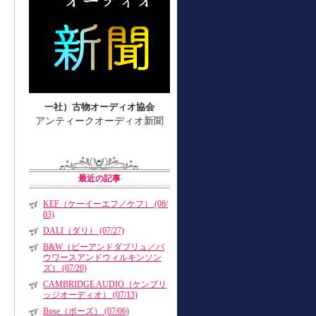
一社）古物オーディオ協会
アンティークオーディオ新聞
最近の記事
KEF（ケーイーエフ／ケフ） (08/
03)
DALI（ダリ） (07/27)
B&W（ビーアンドダブリュ／バ
ウワースアンドウィルキンソン
ズ） (07/20)
CAMBRIDGE AUDIO（ケンブリ
ッジオーディオ） (07/13)
Bose（ボーズ） (07/06)