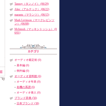
Tannoy（タンノイ） (06/29)
Altec（アルテック） (06/22)
marantz（マランツ） (06/15)
Mark Levinson（マークレビンソ
ン） (06/08)
McIntosh（マッキントッシュ） (0
6/01)
カテゴリ
オーディオ鑑定術 (0)
基本編 (0)
例外編 (0)
聞
オーディオ資料館 (6)
オーディオ年表 (0)
名機の系譜 (6)
オーディオ偉人 (0)
ブランド辞典 (56)
日本ブランド (38)