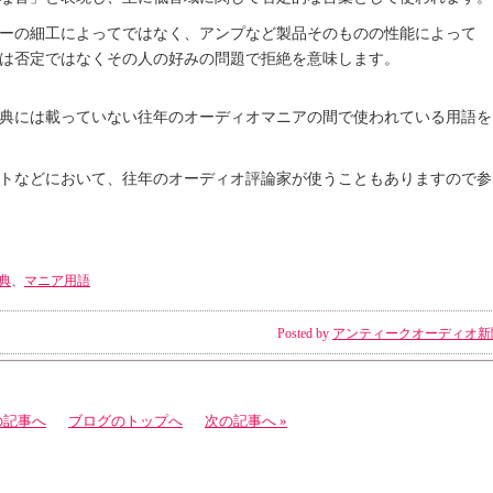
ーの細工によってではなく、アンプなど製品そのものの性能によって
は否定ではなくその人の好みの問題で拒絶を意味します。
典には載っていない往年のオーディオマニアの間で使われている用語を
トなどにおいて、往年のオーディオ評論家が使うこともありますので参
典
、
マニア用語
Posted by
アンティークオーディオ新
の記事へ
ブログのトップへ
次の記事へ »