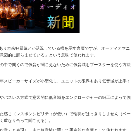
」であり本来好景気とか活況している様を示す言葉ですが、オーディオマニ
意図的に膨らませている」という意味で使われます。
の中で聞くので低音が聞こえないために低音域をブースターを使う方法
年スピーカーサイズが小型化し、ユニットの限界もあり低音域が上手く
やバスレス方式で意図的に低音域をエンクロージャーの細工によって強
た感じ（レスポンシビリティが低い）で輪郭がはっきりしません（ベー
く重なり合って聞こえる）。
な音」と表現し、主に低音域に関して否定的な言葉として使われます。