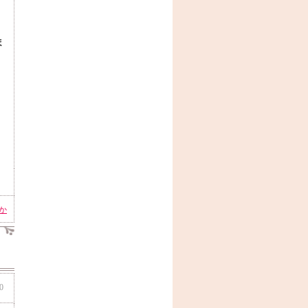
ま
か
0