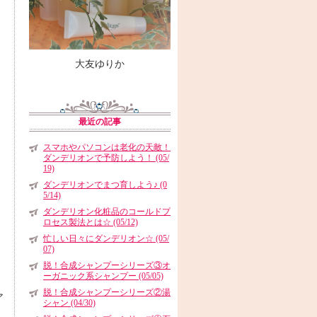
大友ゆりか
最近の記事
スマホやパソコンは老化の天敵！
ダンデリオンで予防しよう！ (05/
19)
ダンデリオンでまつ育しよう♪ (0
5/14)
ダンデリオン化粧品のコールドプ
ロセス製法とは☆ (05/12)
忙しい日々にダンデリオン☆ (05/
07)
脱！合成シャンプーシリーズ③オ
ーガニック系シャンプー (05/05)
脱！合成シャンプーシリーズ②湯
ア
シャン (04/30)