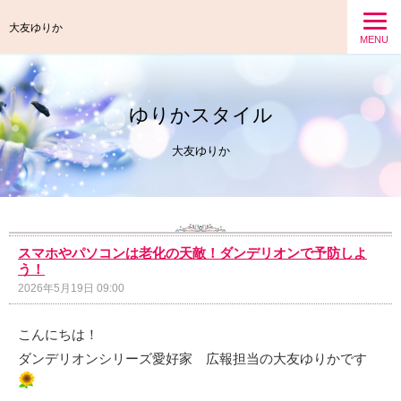
大友ゆりか
MENU
ゆりかスタイル
大友ゆりか
スマホやパソコンは老化の天敵！ダンデリオンで予防しよ
う！
2026年5月19日 09:00
こんにちは！
ダンデリオンシリーズ愛好家 広報担当の大友ゆりかです