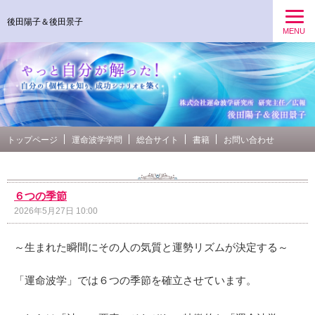
後田陽子＆後田景子
MENU
トップページ
運命波学学問
総合サイト
書籍
お問い合わせ
６つの季節
2026年5月27日 10:00
～生まれた瞬間にその人の気質と運勢リズムが決定する～
「運命波学」では６つの季節を確立させています。