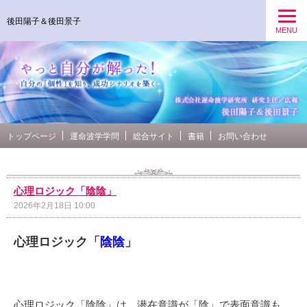
後田陽子＆後田景子
MENU
トップページ
運命波学学問
総合サイト
書籍
お問い合わせ
心理ロジック「陰陰」
2026年2月18日 10:00
心理ロジック「
陰陰
」
心理ロジック「陰陰」は、潜在意識が「陰」で表面意識も