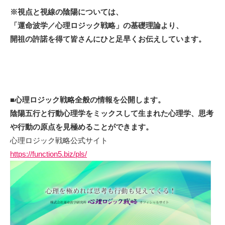
※視点と視線の陰陽については、
「運命波学／心理ロジック戦略」の基礎理論より、
開祖の許諾を得て
皆さんにひと足早くお伝えしています。
■心理ロジック戦略全般の情報を公開します。
陰陽五行と行動心理学をミックスして生まれた心理学、思考
や行動の原点を見極めることができます。
心理ロジック戦略公式サイト
https://function5.biz/pls/