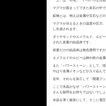
「土」は「培地」、いろいろな性質
マグマが固まってできた岩石の中で
鉱物とは、例えば金属や宝石などの
マグマが冷えるときの温度や圧力、
し生成されます。
ダイヤモンドやエメラルド、ルビー
された炭素の結晶体です。
炭素だけの結晶体は無色透明ですが
エメラルドやルビーは銅や鉄の金属
また「パワーストーン」として、現
やはり金属イオンなどが入り込んで
近年、それらを加工して「開運グッ
ここで水晶がなぜ「パワーストーン
さんも疑問をお持ちではないでしょ
水晶を薄く板状にして、そこに電圧