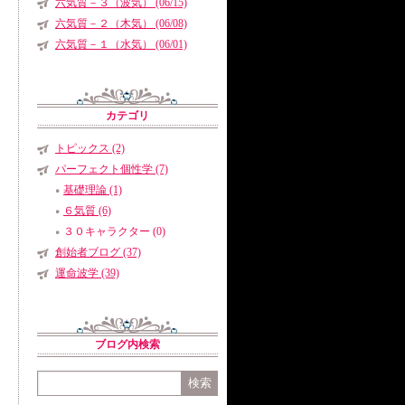
六気質－３（波気） (06/15)
六気質－２（木気） (06/08)
六気質－１（水気） (06/01)
カテゴリ
トピックス (2)
パーフェクト個性学 (7)
基礎理論 (1)
６気質 (6)
３０キャラクター (0)
創始者ブログ (37)
運命波学 (39)
ブログ内検索