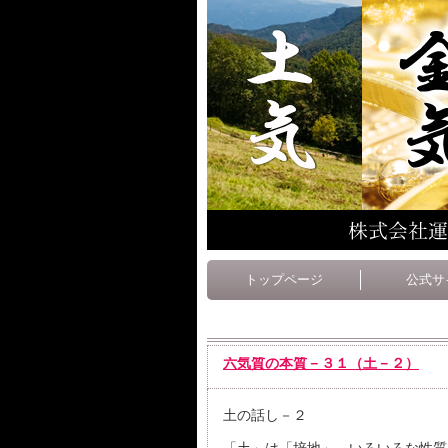
トップページ
公式サ
六気質の本質－３１（土－２）
土の話し－２