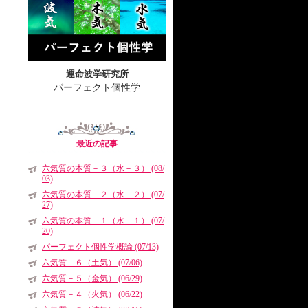
運命波学研究所
パーフェクト個性学
最近の記事
六気質の本質－３（水－３） (08/
03)
六気質の本質－２（水－２） (07/
27)
六気質の本質－１（水－１） (07/
20)
パーフェクト個性学概論 (07/13)
六気質－６（土気） (07/06)
六気質－５（金気） (06/29)
六気質－４（火気） (06/22)