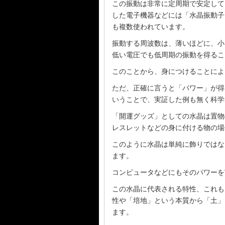
この振動は非常に定周期で安定して
した電子機器などには「水晶振動子
も複数使われています。
振動する周波数は、薄いほどに、小
低い電圧でも低周期の振動を得るこ
このことから、身につけることによ
ただ、正確に言うと「パワー」が得
いうことで、実証した例も無く科学
「開運グッズ」としての水晶は置物
レスレットなどの身に付ける物の場
このように水晶は単純に飾りではな
ます。
コンピュータなどにもそのパワーを
この水晶に代表される特性、これも
性や「培地」という本質から「土」
ます。