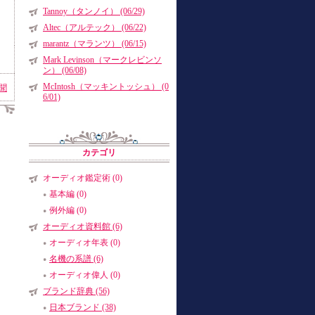
Tannoy（タンノイ） (06/29)
Altec（アルテック） (06/22)
marantz（マランツ） (06/15)
Mark Levinson（マークレビンソ
ン） (06/08)
McIntosh（マッキントッシュ） (0
聞
6/01)
カテゴリ
オーディオ鑑定術 (0)
基本編 (0)
例外編 (0)
オーディオ資料館 (6)
オーディオ年表 (0)
名機の系譜 (6)
オーディオ偉人 (0)
ブランド辞典 (56)
日本ブランド (38)