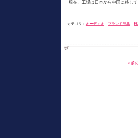
現在、工場は日本から中国に移して
カテゴリ：
オーディオ
、
ブランド辞典
、
日
« 前