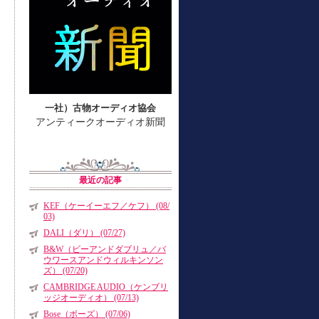
一社）古物オーディオ協会
アンティークオーディオ新聞
最近の記事
KEF（ケーイーエフ／ケフ） (08/
03)
DALI（ダリ） (07/27)
B&W（ビーアンドダブリュ／バ
ウワースアンドウィルキンソン
ズ） (07/20)
CAMBRIDGE AUDIO（ケンブリ
ッジオーディオ） (07/13)
Bose（ボーズ） (07/06)