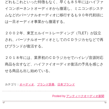
どれもこれといった特徴もなく、早くも８５年にはハイファ
イコンポーネントオーディオから撤退し、ミニコンポシステ
ムなどのパーソナルオーディオに移行するも９０年代初頭に
は一旦オーディオ事業から撤退する。
２００２年、東芝エルイートレーディング（TLET）が設立
され、パーソナルオーディオとしてのＣＤラジカセなどで再
びブランドが復活する。
２０１８年には、業界初のＣＤラジカセでハイレゾ音源対応
商品を出すなど、ハイファイオーディオ復活の予兆を感じさ
せる商品も出し始めている。
カテゴリ：
オーディオ
、
ブランド辞典
、
日本ブランド
Posted by
アンティークオーディオ新聞