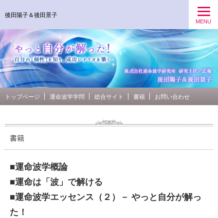
後田陽子＆後田景子
MENU
トップページ
運命波学学問
総合サイト
書籍
お問い合わせ
書籍
■運命波学概論
■運命は「波」で解ける
■運命波学エッセンス（２）－ やっと自分が解っ
た！