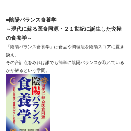
■
陰陽バランス食養学
～現代に蘇る医食同源・２１世紀に誕生した究極
の食養学～
「陰陽バランス食養学」は食品や調理法を陰陽スコアに置き
換え、
その合計点をみれば誰でも簡単に陰陽バランスが取れている
かが解るという学問。