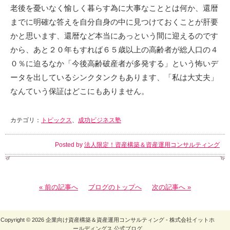
老後を憂いなく愉しく暮らす為に大事なこととは何か、還暦
までに明確な答えを自分自身の中に見つけておくことが肝要
かと思います、還暦など本当にあっという間に迎えるのです
から、あと２０年もすれば６５歳以上の高齢者が総人口の４
０％に迫るなか「今後高齢破産者が多発する」という怖いデ
ータを出しているシンクタンクもあります、「私は大丈夫」
なんていう保証はどこにもありません。
カテゴリ：
トピックス
、
成功ビジネス塾
Posted by
法人限定！資産構築＆資産運用コンサルティング
« 前の記事へ
ブログのトップへ
次の記事へ »
Copyright © 2026 企業向け資産構築＆資産運用コンサルティング - 株式会社イットホ
ールディングス 公式ブログ