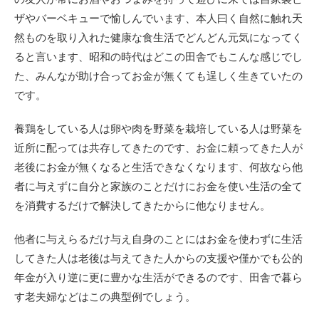
ザやバーベキューで愉しんでいます、本人曰く自然に触れ天
然ものを取り入れた健康な食生活でどんどん元気になってく
ると言います、昭和の時代はどこの田舎でもこんな感じでし
た、みんなが助け合ってお金が無くても逞しく生きていたの
です。
養鶏をしている人は卵や肉を野菜を栽培している人は野菜を
近所に配っては共存してきたのです、お金に頼ってきた人が
老後にお金が無くなると生活できなくなります、何故なら他
者に与えずに自分と家族のことだけにお金を使い生活の全て
を消費するだけで解決してきたからに他なりません。
他者に与えらるだけ与え自身のことにはお金を使わずに生活
してきた人は老後は与えてきた人からの支援や僅かでも公的
年金が入り逆に更に豊かな生活ができるのです、田舎で暮ら
す老夫婦などはこの典型例でしょう。