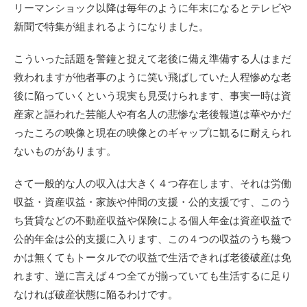
リーマンショック以降は毎年のように年末になるとテレビや
新聞で特集が組まれるようになりました。
こういった話題を警鐘と捉えて老後に備え準備する人はまだ
救われますが他者事のように笑い飛ばしていた人程惨めな老
後に陥っていくという現実も見受けられます、事実一時は資
産家と謳われた芸能人や有名人の悲惨な老後報道は華やかだ
ったころの映像と現在の映像とのギャップに観るに耐えられ
ないものがあります。
さて一般的な人の収入は大きく４つ存在します、それは労働
収益・資産収益・家族や仲間の支援・公的支援です、このう
ち賃貸などの不動産収益や保険による個人年金は資産収益で
公的年金は公的支援に入ります、この４つの収益のうち幾つ
かは無くてもトータルでの収益で生活できれば老後破産は免
れます、逆に言えば４つ全てが揃っていても生活するに足り
なければ破産状態に陥るわけです。