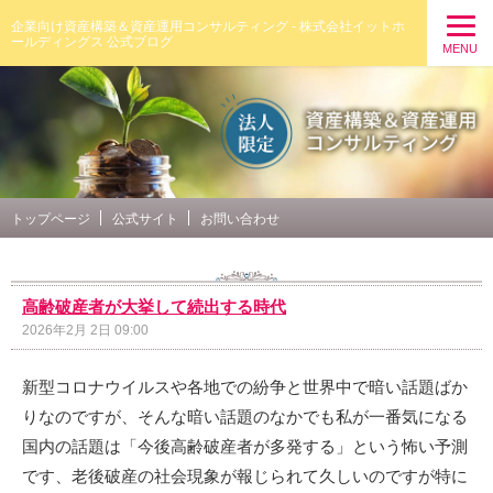
企業向け資産構築＆資産運用コンサルティング - 株式会社イットホ
ールディングス 公式ブログ
MENU
トップページ
公式サイト
お問い合わせ
高齢破産者が大挙して続出する時代
2026年2月 2日 09:00
新型コロナウイルスや各地での紛争と世界中で暗い話題ばか
りなのですが、そんな暗い話題のなかでも私が一番気になる
国内の話題は「今後高齢破産者が多発する」という怖い予測
です、老後破産の社会現象が報じられて久しいのですが特に