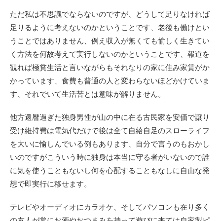
ただ私は不思議でならないのですが、どうして足りなければ
足りるように考えないのかということです、老後も働けとい
うことではありません、例え収入が無くても愉しく生きてい
く方法を何故考えて実行しないのかということです、報道を
観れば極貧生活と言いながらもそれなりの家に住み家賃がか
かっています、食費も普通の人と変わらないほどかけていま
す、それでいて生活苦とは意味が解りません。
他方還暦過ぎた独身男性が山の中に在る古民家を安価で譲り
受け維持費は電気代だけで後は全て自給自足のスローライフ
を大いに愉しんでいる例もあります、自分で言うのもおかし
いのですがこういう時に独身は本当に守る者がいないので誰
に気を使うこともないし何を心配することもなしに自由な発
想で即実行に移せます。
テレビやオーディオにカラオケ、そしてパソコンも在り多く
の友人が常にお酒やおつまみを持って遊びに来ては自家製ピ