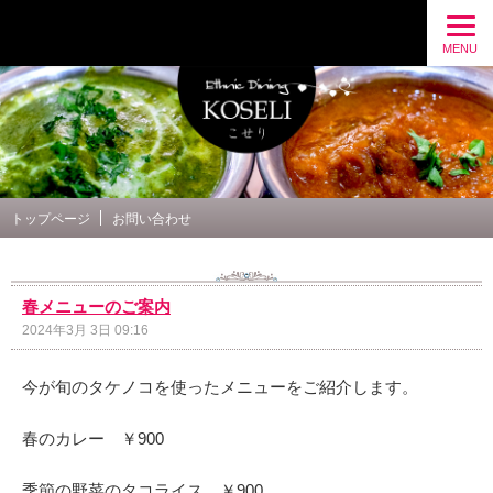
Ethnic Dining こせり 公式ブログ
MENU
トップページ
お問い合わせ
春メニューのご案内
2024年3月 3日 09:16
今が旬のタケノコを使ったメニューをご紹介します。
春のカレー ￥900
季節の野菜のタコライス ￥900