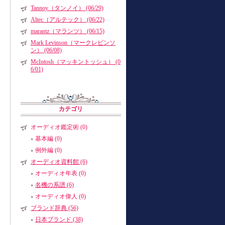
Tannoy（タンノイ） (06/29)
Altec（アルテック） (06/22)
marantz（マランツ） (06/15)
Mark Levinson（マークレビンソ
ン） (06/08)
McIntosh（マッキントッシュ） (0
6/01)
カテゴリ
オーディオ鑑定術 (0)
基本編 (0)
例外編 (0)
オーディオ資料館 (6)
オーディオ年表 (0)
名機の系譜 (6)
オーディオ偉人 (0)
ブランド辞典 (56)
日本ブランド (38)