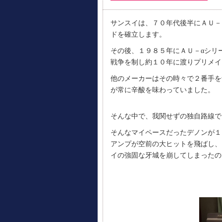
サンスイは、７０年代後半にＡＵ－
ドを確立します。
その後、１９８５年にＡＵ－αシリ
戦争を制し約１０年に渡りプリメイ
他のメーカーはその時々で２番手を
が常に辛酸を味わっていました。
そんな中で、我関せずの独自路線で
そんなマイペースだったデノンが１
アンプが空前の大ヒットを飛ばし、
イの強固な牙城を崩してしまったの