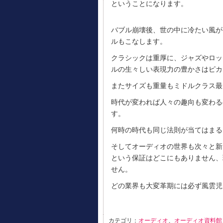
ということになります。
バブル崩壊後、世の中に冷たい風が
ルもこなします。
クラシックは重厚に、ジャズやロッ
ルの生々しい表現力の豊かさはピカ
またサイズも重量もミドルクラス最
時代が変われば人々の趣向も変わる
す。
何時の時代も同じ法則が当てはまる
そしてオーディオの世界も次々と新
という保証はどこにもありません、
せん。
どの業界も大変革期には必ず風雲児
カテゴリ：
オーディオ
、
オーディオ資料館