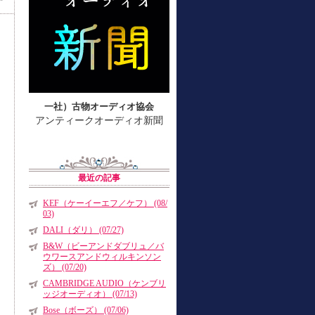
一社）古物オーディオ協会
アンティークオーディオ新聞
最近の記事
KEF（ケーイーエフ／ケフ） (08/
03)
DALI（ダリ） (07/27)
B&W（ビーアンドダブリュ／バ
ウワースアンドウィルキンソン
ズ） (07/20)
CAMBRIDGE AUDIO（ケンブリ
ッジオーディオ） (07/13)
Bose（ボーズ） (07/06)